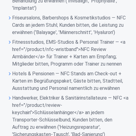
Behandlung zu erwähnen ('Invisalign', 'Prophylaxe',
'Implantat')
Friseursalons, Barbershops & Kosmetikstudios — NFC
Cards an jedem Stuhl; Kunden bitten, die Leistung zu
erwähnen ('Balayage', 'Männerschnitt', 'Hyaluron')
Fitnessstudios, EMS-Studios & Personal Trainer — <a
href="/product/nfc-wristband">NFC Review
Armbänder</a> für Trainer + Karten am Empfang;
Mitglieder bitten, Programm oder Trainer zu nennen
Hotels & Pensionen — NFC Stands am Check-out +
Karten im Begrüßungspaket; Gäste bitten, Stadtteil,
Ausstattung und Personal namentlich zu erwähnen
Handwerker, Elektriker & Sanitärinstallateure — NFC <a
href="/product/review-
keychain">Schlüsselanhänger</a> an jedem
Transporter-Schlüsselbund; Kunden bitten, den
Auftrag zu erwähnen ('Heizungsreparatur',
'Sicherungskasten-Tausch', 'Bad-Sanierung')